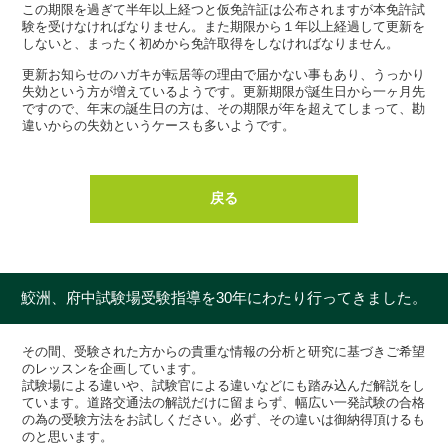
この期限を過ぎて半年以上経つと仮免許証は公布されますが本免許試
験を受けなければなりません。また期限から１年以上経過して更新を
しないと、まったく初めから免許取得をしなければなりません。
更新お知らせのハガキが転居等の理由で届かない事もあり、うっかり
失効という方が増えているようです。更新期限が誕生日から一ヶ月先
ですので、年末の誕生日の方は、その期限が年を超えてしまって、勘
違いからの失効というケースも多いようです。
戻る
鮫洲、府中試験場受験指導を30年にわたり行ってきました。
その間、受験された方からの貴重な情報の分析と研究に基づきご希望
のレッスンを企画しています。
試験場による違いや、試験官による違いなどにも踏み込んだ解説をし
ています。道路交通法の解説だけに留まらず、幅広い一発試験の合格
の為の受験方法をお試しください。必ず、その違いは御納得頂けるも
のと思います。