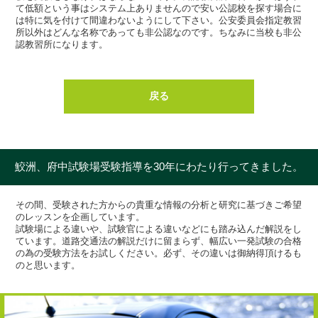
て低額という事はシステム上ありませんので安い公認校を探す場合に
は特に気を付けて間違わないようにして下さい。公安委員会指定教習
所以外はどんな名称であっても非公認なのです。ちなみに当校も非公
認教習所になります。
戻る
鮫洲、府中試験場受験指導を30年にわたり行ってきました。
その間、受験された方からの貴重な情報の分析と研究に基づきご希望
のレッスンを企画しています。
試験場による違いや、試験官による違いなどにも踏み込んだ解説をし
ています。道路交通法の解説だけに留まらず、幅広い一発試験の合格
の為の受験方法をお試しください。必ず、その違いは御納得頂けるも
のと思います。